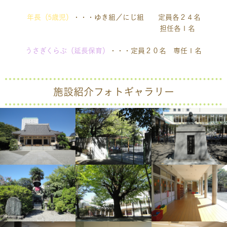
年長（5歳児）
・・・ゆき組／にじ組 定員各２４名
担任各１名
うさぎくらぶ（延長保育）
・・・定員２０名 専任１名
施設紹介フォトギャラリー