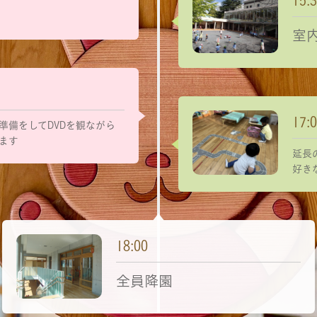
15:
室
17:
準備をしてDVDを観ながら
ます
延長
好き
18:00
全員降園