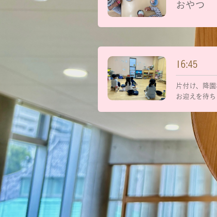
おやつ
16:45
片付け、降園
お迎えを待ち