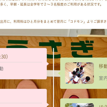
一番多く、早朝・延長は全学年で２～３名程度のご利用がある状況です。
出月に、利用料はひと月分をまとめて翌月に「コドモン」よりご請求さ
1:30）
移
動
室