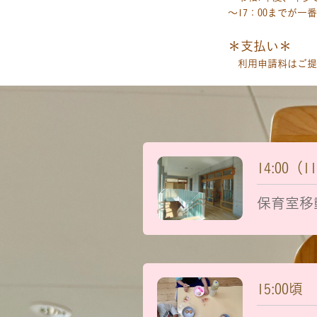
～17：00までが
＊支払い＊
利用申請料はご提
14:00（1
保育室移
15:00頃